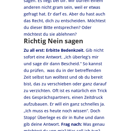
sagen. Es liegt bei dir. Wir dürfen einem
anderen nicht gram sein, weil er etwas
gefragt hat. Er darf es. Aber du hast auch
das Recht, dich zu entscheiden. Möchtest
du dieser Bitte entsprechen? Oder
möchtest du sie ablehnen?
Richtig Nein sagen
Zu all erst: Erbitte Bedenkzeit.
Gib nicht
sofort eine Antwort. „Ich überleg‘s mir
und sage dir dann Bescheid.“ So kannst
du prüfen, was du in der betreffenden
Zeit selbst tun wolltest und ob du bereit
bist, das zu verschieben oder ganz darauf
zu verzichten. Oft ist es natürlich ein Trick
des Gesprächspartners, einen Zeitdruck
aufzubauen. Er will ein ganz schnelles Ja.
„Ich muss es heute noch wissen“. Doch
Stopp! Überlege es dir in Ruhe und dann
gib deine Antwort.
Frag nach:
Was genau
möchtest du von mir? Was soll ich tun?